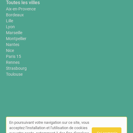
Toutes les villes
Aix-en-Provence
Bordeaux
Lille
Lyon
Marseille
Montpellier
Nantes
Nice
Paris 15
Rennes
Strasbourg
Toulouse
En poursuivant votre navigation sur ce site, vous
© Annuaire-sante-bien-etre.fr 2026 |
Plan du site
|
Mon compte
|
acceptez l'installation et l'utilisation de cookies
Contact