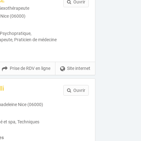
RE
Ouvrir
Sexothérapeute
 Nice (06000)
 Psychopratique,
peute, Praticien de médecine
Prise de RDV en ligne
Site internet
li
Ouvrir
madeleine Nice (06000)
té et spa, Techniques
es