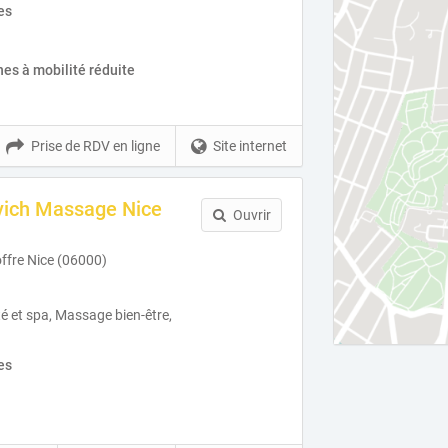
es
es à mobilité réduite
Prise de RDV en ligne
Site internet
vich Massage Nice
Ouvrir
ffre Nice (06000)
té et spa, Massage bien-être,
es