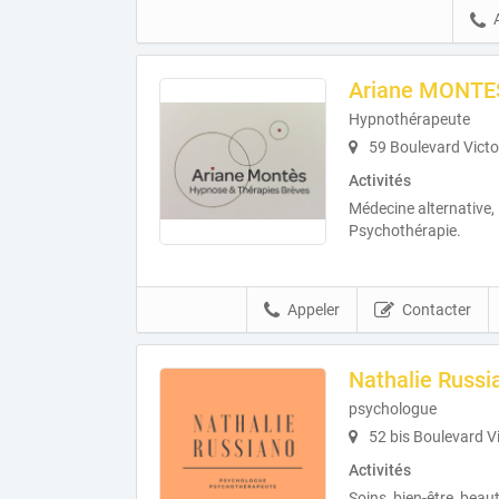
Ariane MONTE
Hypnothérapeute
59 Boulevard Victo
Activités
Médecine alternative
Psychothérapie.
Appeler
Contacter
Nathalie Russi
psychologue
52 bis Boulevard V
Activités
Soins, bien-être, beau