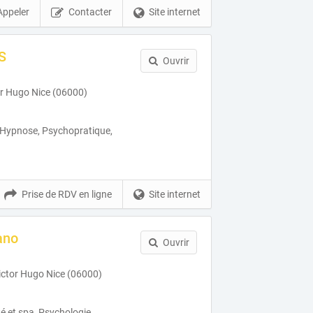
Appeler
Contacter
Site internet
S
Ouvrir
r Hugo Nice (06000)
, Hypnose, Psychopratique,
Prise de RDV en ligne
Site internet
ano
Ouvrir
ictor Hugo Nice (06000)
té et spa, Psychologie,