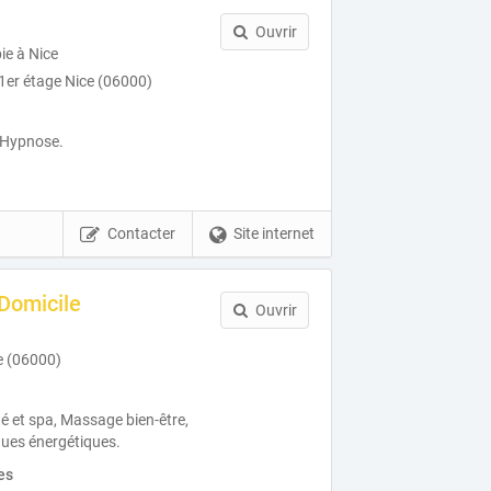
Ouvrir
ie à Nice
 1er étage Nice (06000)
, Hypnose.
Contacter
Site internet
Domicile
Ouvrir
e (06000)
té et spa, Massage bien-être,
ques énergétiques.
es