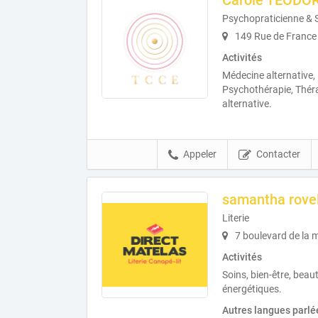
Carole TEODO
Psychopraticienne & 
149 Rue de France
Activités
Médecine alternative,
Psychothérapie, Théra
alternative.
Appeler
Contacter
samantha rovel
Literie
7 boulevard de la 
Activités
Soins, bien-être, beau
énergétiques.
Autres langues parlé