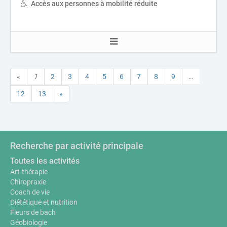
Accès aux personnes à mobilité réduite
«
1
2
3
4
5
6
7
8
9
…
12
13
»
Recherche par activité principale
Toutes les activités
Art-thérapie
Chiropraxie
Coach de vie
Diététique et nutrition
Fleurs de bach
Géobiologie