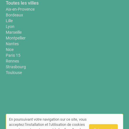
Toutes les villes
Aix-en-Provence
Bordeaux
Lille
Lyon
Marseille
Montpellier
Nantes
Nice
Paris 15
Rennes
Strasbourg
Toulouse
En poursuivant votre navigation sur ce site, vous
© Annuaire-sante-bien-etre.fr 2026 |
Plan du site
|
Mon compte
|
acceptez l'installation et l'utilisation de cookies
Contact