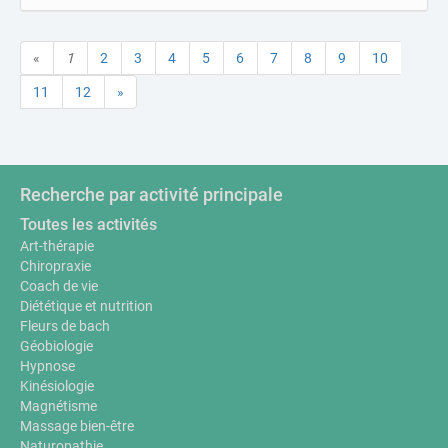
«
1
2
3
4
5
6
7
8
9
10
11
12
»
Recherche par activité principale
Toutes les activités
Art-thérapie
Chiropraxie
Coach de vie
Diététique et nutrition
Fleurs de bach
Géobiologie
Hypnose
Kinésiologie
Magnétisme
Massage bien-être
Naturopathie