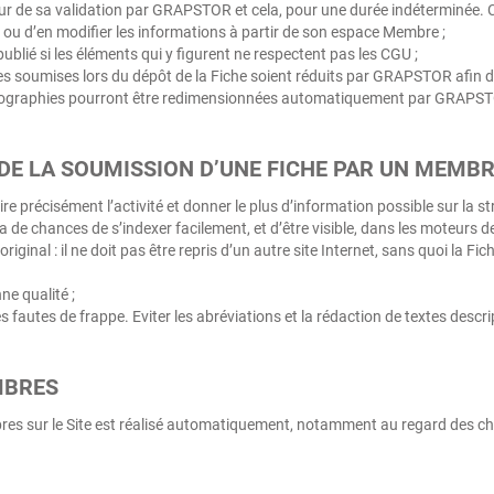
jour de sa validation par GRAPSTOR et cela, pour une durée indéterminée. 
 ou d’en modifier les informations à partir de son espace Membre ;
publié si les éléments qui y figurent ne respectent pas les CGU ;
ies soumises lors du dépôt de la Fiche soient réduits par GRAPSTOR afin
hotographies pourront être redimensionnées automatiquement par GRAPS
DE LA SOUMISSION D’UNE FICHE PAR UN MEMB
rire précisément l’activité et donner le plus d’information possible sur la st
aura de chances de s’indexer facilement, et d’être visible, dans les moteur
e original : il ne doit pas être repris d’un autre site Internet, sans quoi la
e qualité ;
s fautes de frappe. Eviter les abréviations et la rédaction de textes descri
MBRES
s sur le Site est réalisé automatiquement, notamment au regard des choix