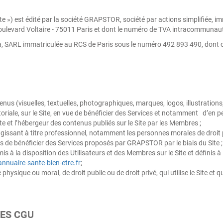
ite ») est édité par la société GRAPSTOR, société par actions simplifiée, 
 boulevard Voltaire - 75011 Paris et dont le numéro de TVA intracommun
a, SARL immatriculée au RCS de Paris sous le numéro 492 893 490, dont on
tenus (visuelles, textuelles, photographiques, marques, logos, illustratio
iale, sur le Site, en vue de bénéficier des Services et notamment d’en per
te et l’hébergeur des contenus publiés sur le Site par les Membres ;
issant à titre professionnel, notamment les personnes morales de droit pr
ins de bénéficier des Services proposés par GRAPSTOR par le biais du Site ;
mis à la disposition des Utilisateurs et des Membres sur le Site et définis à 
nuaire-sante-bien-etre.fr
;
 physique ou moral, de droit public ou de droit privé, qui utilise le Site e
DES CGU