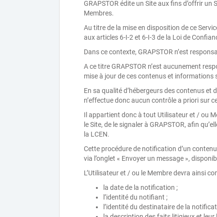
GRAPSTOR édite un Site aux fins d’offrir un Se
Membres.
Au titre de la mise en disposition de ce Ser
aux articles 6-I-2 et 6-I-3 de la Loi de Conf
Dans ce contexte, GRAPSTOR n’est responsabl
A ce titre GRAPSTOR n’est aucunement respons
mise à jour de ces contenus et informations 
En sa qualité d’hébergeurs des contenus et 
n’effectue donc aucun contrôle a priori sur c
Il appartient donc à tout Utilisateur et / ou 
le Site, de le signaler à GRAPSTOR, afin qu’el
la LCEN.
Cette procédure de notification d’un conten
via l’onglet « Envoyer un message », disponib
L’Utilisateur et / ou le Membre devra ainsi
la date de la notification ;
l’identité du notifiant ;
l’identité du destinataire de la notificat
la description des faits litigieux et leur