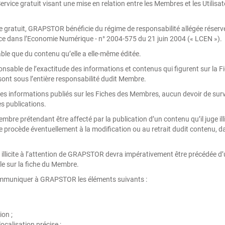
rvice gratuit visant une mise en relation entre les Membres et les Utilisate
vice gratuit, GRAPSTOR bénéficie du régime de responsabilité allégée rése
iance dans l’Economie Numérique - n° 2004-575 du 21 juin 2004 (« LCEN »).
e que du contenu qu’elle a elle-même éditée.
able de l’exactitude des informations et contenus qui figurent sur la F
sont sous l’entière responsabilité dudit Membre.
des informations publiés sur les Fiches des Membres, aucun devoir de su
es publications.
Membre prétendant être affecté par la publication d’un contenu qu’il juge il
le procède éventuellement à la modification ou au retrait dudit contenu, dan
u illicite à l’attention de GRAPSTOR devra impérativement être précédée
le sur la fiche du Membre.
 communiquer à GRAPSTOR les éléments suivants :
ion ;
 localisation précise ;