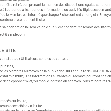
rait être retiré, comprenant la mention des dispositions légales sanctionna
à l'auteur ou à l'éditeur des informations ou activités litigieuses demandan
r et / ou le Membre est informé que chaque Fiche contient un onglet « Env
contenu prétendument illicite.
e sa notification ne sera valable que si elle contient l’ensemble des infor
ntact@simplebo.fr
E SITE
insi qu’aux Utilisateurs sont les suivantes :
 publiées,
vec les Membres au moyen de la publication sur l’annuaire de GRAPSTOR d
postal minimum). Les informations suivantes du Membre pourront égalemen
e téléphone fixe et/ou mobile, adresse du site Web, jours et horaires d’
encés sur le Site,
enus accessibles via le Site,
encés sur le Site via un formulaire de contact ou un numéro de téléphon