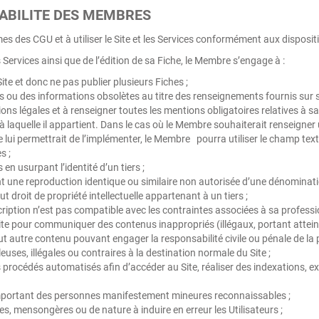
SABILITE DES MEMBRES
s des CGU et à utiliser le Site et les Services conformément aux disposit
s Services ainsi que de l’édition de sa Fiche, le Membre s’engage à :
ite et donc ne pas publier plusieurs Fiches ;
 ou des informations obsolètes au titre des renseignements fournis sur s
ns légales et à renseigner toutes les mentions obligatoires relatives à sa p
n à laquelle il appartient. Dans le cas où le Membre souhaiterait renseigner
lui permettrait de l’implémenter, le Membre pourra utiliser le champ textue
s ;
 en usurpant l’identité d’un tiers ;
t une reproduction identique ou similaire non autorisée d’une dénominat
t droit de propriété intellectuelle appartenant à un tiers ;
inscription n’est pas compatible avec les contraintes associées à sa profes
 Site pour communiquer des contenus inappropriés (illégaux, portant attein
out autre contenu pouvant engager la responsabilité civile ou pénale de la p
uleuses, illégales ou contraires à la destination normale du Site ;
es procédés automatisés afin d’accéder au Site, réaliser des indexations, 
mportant des personnes manifestement mineures reconnaissables ;
s, mensongères ou de nature à induire en erreur les Utilisateurs ;