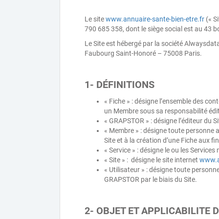
Le site
www.annuaire-sante-bien-etre.fr
(« S
790 685 358, dont le siège social est au 43
Le Site est hébergé par la société Alwaysdat
Faubourg Saint-Honoré – 75008 Paris.
1- DÉFINITIONS
« Fiche » : désigne l’ensemble des con
un Membre sous sa responsabilité éditor
« GRAPSTOR » : désigne l’éditeur du Si
« Membre » : désigne toute personne ag
Site et à la création d’une Fiche aux f
« Service » : désigne le ou les Services 
« Site » : désigne le site internet
www.an
« Utilisateur » : désigne toute personne
GRAPSTOR par le biais du Site.
2- OBJET ET APPLICABILITE 