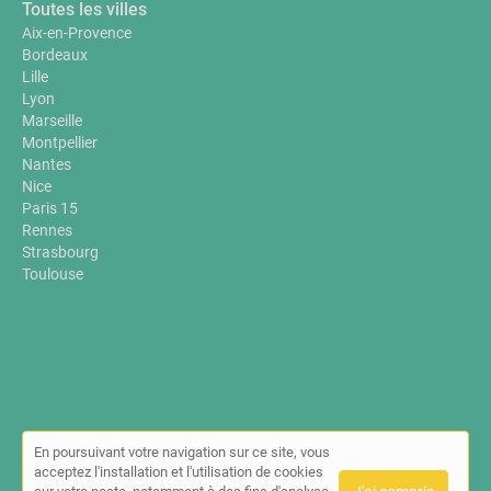
Toutes les villes
Aix-en-Provence
Bordeaux
Lille
Lyon
Marseille
Montpellier
Nantes
Nice
Paris 15
Rennes
Strasbourg
Toulouse
En poursuivant votre navigation sur ce site, vous
© Annuaire-sante-bien-etre.fr 2026 |
Plan du site
|
Mon compte
|
acceptez l'installation et l'utilisation de cookies
Contact