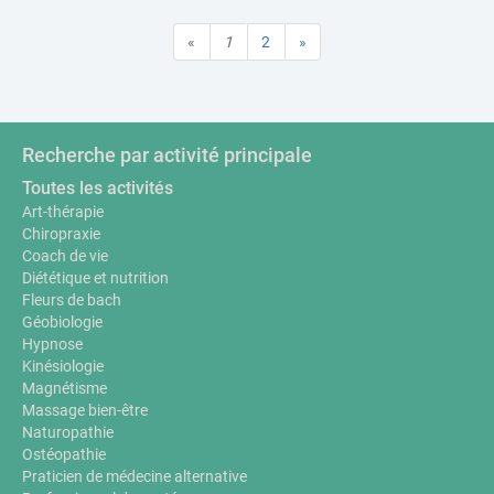
«
1
2
»
Recherche par activité principale
Toutes les activités
Art-thérapie
Chiropraxie
Coach de vie
Diététique et nutrition
Fleurs de bach
Géobiologie
Hypnose
Kinésiologie
Magnétisme
Massage bien-être
Naturopathie
Ostéopathie
Praticien de médecine alternative