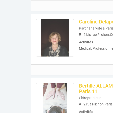
Caroline Delap
Psychanalyste à Pari
2 bis rue Plichon.C
Activités
Médical, Professionne
Bertille ALLA
Paris 11
Chiropracteur
2 rue Plichon Pari
Activités