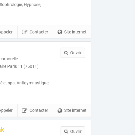
 Sophrologie, Hypnose,
Appeler
Contacter
Site internet
Ouvrir
orporelle
aire Paris 11 (75011)
té et spa, Antigymnastique,
Appeler
Contacter
Site internet
ak
Ouvrir