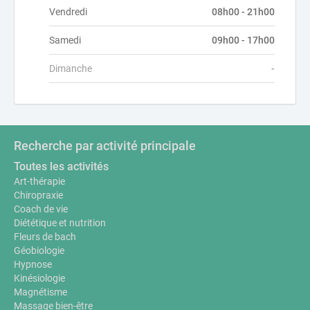
Vendredi
08h00 - 21h00
Samedi
09h00 - 17h00
Dimanche
-
Recherche par activité principale
Toutes les activités
Art-thérapie
Chiropraxie
Coach de vie
Diététique et nutrition
Fleurs de bach
Géobiologie
Hypnose
Kinésiologie
Magnétisme
Massage bien-être