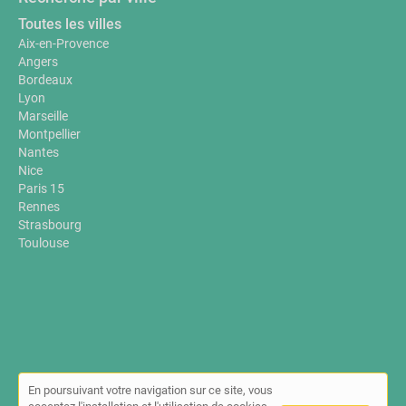
Toutes les villes
Aix-en-Provence
Angers
Bordeaux
Lyon
Marseille
Montpellier
Nantes
Nice
Paris 15
Rennes
Strasbourg
Toulouse
En poursuivant votre navigation sur ce site, vous
© Annuaire-sante-bien-etre.fr 2026 |
Plan du site
|
Mon compte
|