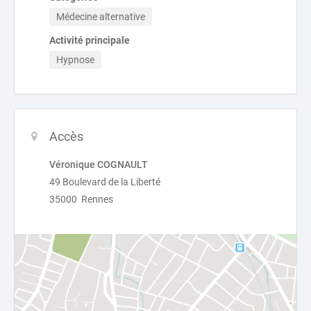
Médecine alternative
Activité principale
Hypnose
Accès
Véronique COGNAULT
49 Boulevard de la Liberté
35000 Rennes