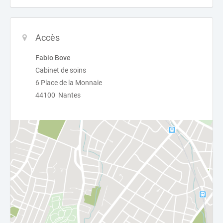
Accès
Fabio Bove
Cabinet de soins
6 Place de la Monnaie
44100 Nantes