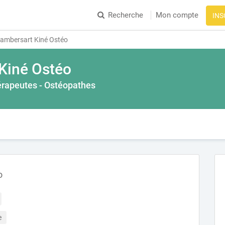
Recherche
Mon compte
INS
ambersart Kiné Ostéo
Kiné Ostéo
érapeutes - Ostéopathes
o
e