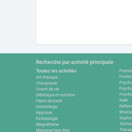
Recherche par activité principale
Toutes les activités
Pratici
Profes
Art-thérapie
Psycho
Chiropraxie
Psycho
Coach de vie
Psycho
Diététique et nutrition
Reiki
Fleurs de bach
Réflex
Géobiologie
Shiats
Hypnose
Sophro
Kinésiologie
Techni
Magnétisme
Thérap
Massage bien-être