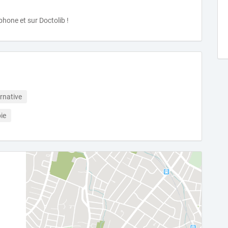
phone et sur Doctolib !
rnative
ie