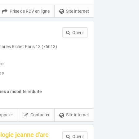
Prise de RDV en ligne
Site internet
Ouvrir
harles Richet Paris 13 (75013)
ie.
es
es à mobilité réduite
Appeler
Contacter
Site internet
logie jeanne d'arc
Ouvrir