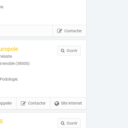
ie.
Contacter
uropole
Ouvrir
nésiste
Grenoble (38000)
 Podologie.
Appeler
Contacter
Site internet
S
Ouvrir