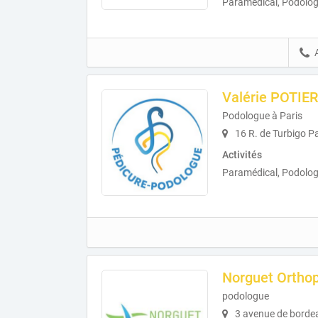
Paramédical, Podologi
Valérie POTIE
Podologue à Paris
16 R. de Turbigo Pa
Activités
Paramédical, Podolog
Norguet Ortho
podologue
3 avenue de bordea