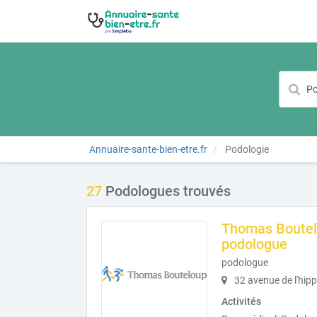
Annuaire-sante-bien-etre.fr
Podologie
27
Podologues trouvés
Thomas Boutel
podologue
podologue
32 avenue de l'hi
Activités