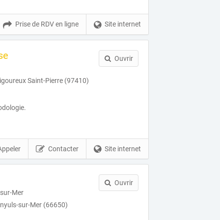
Prise de RDV en ligne
Site internet
se
Ouvrir
igoureux Saint-Pierre (97410)
odologie.
Appeler
Contacter
Site internet
Ouvrir
-sur-Mer
nyuls-sur-Mer (66650)