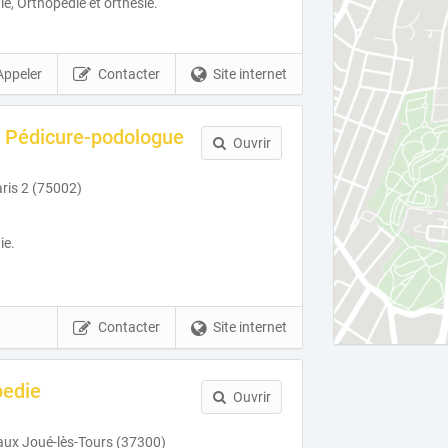
e, Orthopédie et orthésie.
Appeler
Contacter
Site internet
R Pédicure-podologue
Ouvrir
ris 2 (75002)
ie.
Contacter
Site internet
pedie
Ouvrir
ux Joué-lès-Tours (37300)