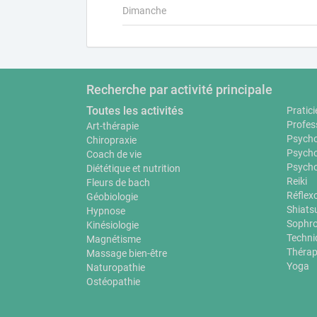
Dimanche
Recherche par activité principale
Toutes les activités
Pratici
Profes
Art-thérapie
Psycho
Chiropraxie
Psycho
Coach de vie
Psycho
Diététique et nutrition
Reiki
Fleurs de bach
Réflex
Géobiologie
Shiats
Hypnose
Sophro
Kinésiologie
Techni
Magnétisme
Thérap
Massage bien-être
Yoga
Naturopathie
Ostéopathie