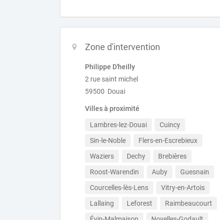
Zone d'intervention
Philippe D'heilly
2 rue saint michel
59500 Douai
Villes à proximité
Lambres-lez-Douai
Cuincy
Sin-le-Noble
Flers-en-Escrebieux
Waziers
Dechy
Brebières
Roost-Warendin
Auby
Guesnain
Courcelles-lès-Lens
Vitry-en-Artois
Lallaing
Leforest
Raimbeaucourt
Évin-Malmaison
Noyelles-Godault