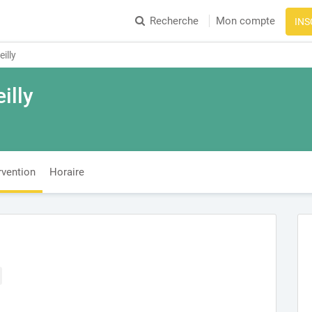
Recherche
Mon compte
INS
eilly
illy
rvention
Horaire