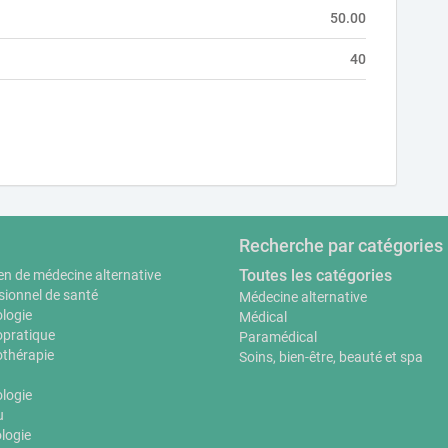
50.00
40
Recherche par catégories
Toutes les catégories
en de médecine alternative
sionnel de santé
Médecine alternative
logie
Médical
pratique
Paramédical
thérapie
Soins, bien-être, beauté et spa
ologie
u
logie