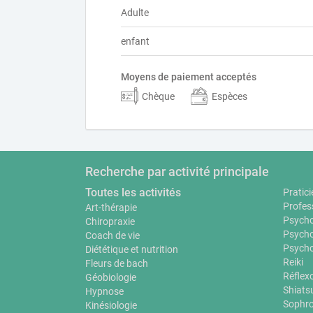
Adulte
enfant
Moyens de paiement acceptés
Chèque
Espèces
Recherche par activité principale
Toutes les activités
Pratici
Profes
Art-thérapie
Psycho
Chiropraxie
Psycho
Coach de vie
Psycho
Diététique et nutrition
Reiki
Fleurs de bach
Réflex
Géobiologie
Shiats
Hypnose
Sophro
Kinésiologie