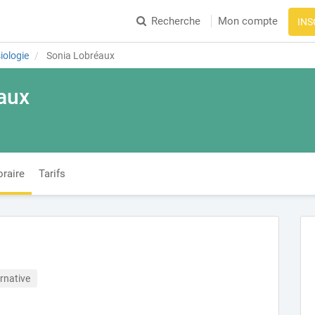
Recherche
Mon compte
INS
iologie
Sonia Lobréaux
aux
raire
Tarifs
rnative