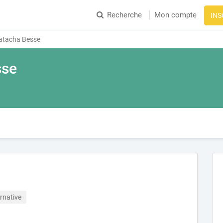
Recherche
Mon compte
INS
tacha Besse
sse
rnative