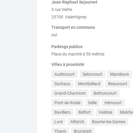
Jean-Raphael Sejournet
5 rue Viette
25700 Valentigney
Transport en communs
oui
Parkings publics
Place du marché à 50 mètres
Villes à proximité
Audincourt
Seloncourt
Mandeure
Sochaux
Montbéliard
Beaucourt
Grand-Charmont
Bethoncourt
Pont-de-Roide
Delle
Héricourt
Bavilliers
Belfort
Valdoie
Maîch
Luré
Altkirch
Baume-les-Dames
Thann
Brunstatt