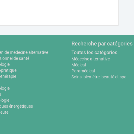
Recherche par catégories
Toutes les catégories
en de médecine alternative
sionnel de santé
Médecine alternative
logie
Médical
pratique
Paramédical
thérapie
Soins, bien-être, beauté et spa
ologie
u
logie
ques énergétiques
eute