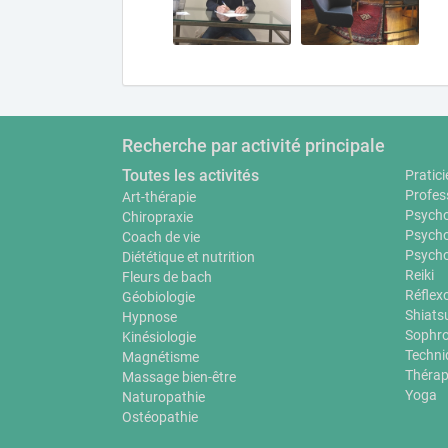
Recherche par activité principale
Toutes les activités
Pratici
Profes
Art-thérapie
Psycho
Chiropraxie
Psycho
Coach de vie
Psycho
Diététique et nutrition
Reiki
Fleurs de bach
Réflex
Géobiologie
Shiats
Hypnose
Sophro
Kinésiologie
Techni
Magnétisme
Thérap
Massage bien-être
Yoga
Naturopathie
Ostéopathie