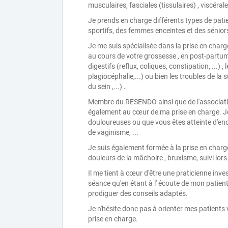
musculaires, fasciales (tissulaires) , viscéral
Je prends en charge différents types de patie
sportifs, des femmes enceintes et des sénior
Je me suis spécialisée dans la prise en char
au cours de votre grossesse , en post-partum
digestifs (reflux, coliques, constipation, ...) 
plagiocéphalie,...) ou bien les troubles de la s
du sein ,...) .
Membre du RESENDO ainsi que de l'associatio
également au cœur de ma prise en charge. J
douloureuses ou que vous êtes atteinte d'e
de vaginisme, ...
Je suis également formée à la prise en charg
douleurs de la mâchoire , bruxisme, suivi lors 
Il me tient à cœur d'être une praticienne inve
séance qu'en étant à l' écoute de mon patien
prodiguer des conseils adaptés.
Je n'hésite donc pas à orienter mes patients 
prise en charge.