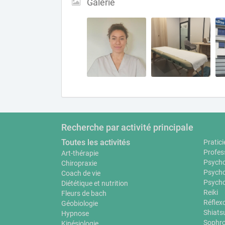
Galerie
Recherche par activité principale
Toutes les activités
Pratici
Profes
Art-thérapie
Psycho
Chiropraxie
Psycho
Coach de vie
Psycho
Diététique et nutrition
Reiki
Fleurs de bach
Réflex
Géobiologie
Shiats
Hypnose
Sophro
Kinésiologie