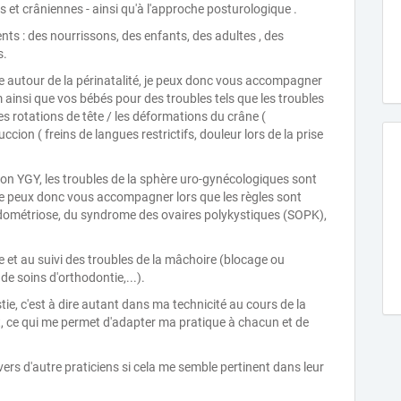
es et crâniennes - ainsi qu'à l'approche posturologique .
nts : des nourrissons, des enfants, des adultes , des
s.
ge autour de la périnatalité, je peux donc vous accompagner
 ainsi que vos bébés pour des troubles tels que les troubles
, les rotations de tête / les déformations du crâne (
uccion ( freins de langues restrictifs, douleur lors de la prise
n YGY, les troubles de la sphère uro-gynécologiques sont
e peux donc vous accompagner lors que les règles sont
ndométriose, du syndrome des ovaires polykystiques (SOPK),
e et au suivi des troubles de la mâchoire (blocage ou
de soins d'orthodontie,...).
stie, c'est à dire autant dans ma technicité au cours de la
t, ce qui me permet d'adapter ma pratique à chacun et de
vers d'autre praticiens si cela me semble pertinent dans leur