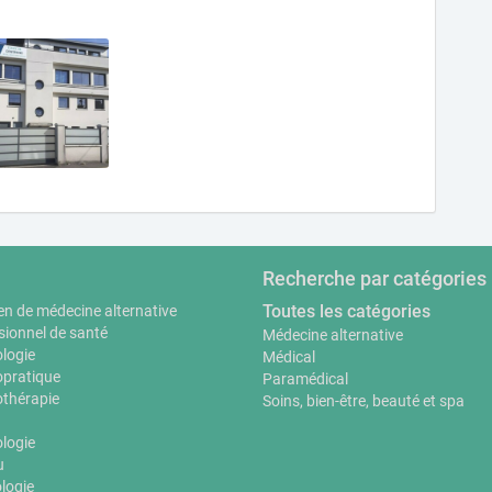
Recherche par catégories
Toutes les catégories
en de médecine alternative
sionnel de santé
Médecine alternative
logie
Médical
pratique
Paramédical
thérapie
Soins, bien-être, beauté et spa
ologie
u
logie