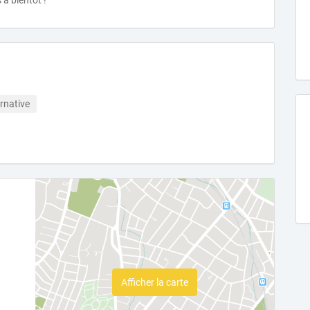
 à bientôt !
rnative
Afficher la carte