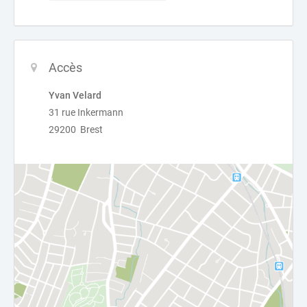
Accès
Yvan Velard
31 rue Inkermann
29200 Brest