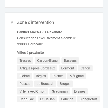
Zone d'intervention
Cabinet MAYNARD Alexandre
Consultations exclusivement à domicile
33000 Bordeaux
Villes à proximité
Tresses
Carbon-Blanc
Bassens
Artigues-près-Bordeaux
Lormont
Cenon
Floirac
Bègles
Talence
Mérignac
Pessac
Le Bouscat
Bruges
Villenave-d'Ornon
Gradignan
Eysines
Cadaujac
Le Haillan
Canéjan
Blanquefort