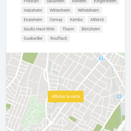
Pfastatt
Sausheim
Rixheim
Kingersheim
Habsheim
Wittenheim
Wittelsheim
Ensisheim
Cernay
Kembs
Altkirch
Soultz-Haut-Rhin
Thann
Blotzheim
Guebwiller
Rouffach
Afficher la carte