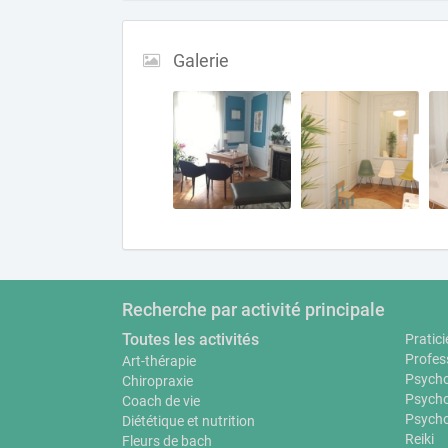
Galerie
Recherche par activité principale
Toutes les activités
Pratici
Profes
Art-thérapie
Psycho
Chiropraxie
Psycho
Coach de vie
Psycho
Diététique et nutrition
Reiki
Fleurs de bach