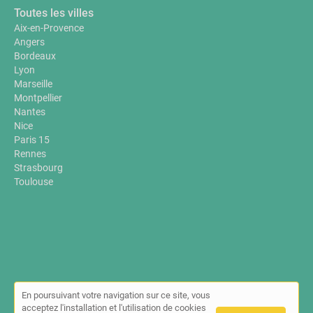
Toutes les villes
Aix-en-Provence
Angers
Bordeaux
Lyon
Marseille
Montpellier
Nantes
Nice
Paris 15
Rennes
Strasbourg
Toulouse
En poursuivant votre navigation sur ce site, vous
© Annuaire-sante-bien-etre.fr 2026 |
Plan du site
|
Mon compte
|
acceptez l'installation et l'utilisation de cookies