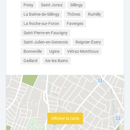
Poisy
Saint-Jorioz
Sillingy
La Balme-de-Sillingy
Thônes
Rumilly
La Roche-sur-Foron
Faverges
Saint-Pierre-en-Faucigny
Saint-Julien-en-Genevois
Reignier-Ésery
Bonneville
Ugine
Vétraz-Monthoux
Gaillard
Aix-les-Bains
Afficher la carte