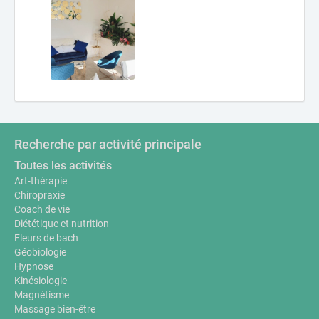
Recherche par activité principale
Toutes les activités
Art-thérapie
Chiropraxie
Coach de vie
Diététique et nutrition
Fleurs de bach
Géobiologie
Hypnose
Kinésiologie
Magnétisme
Massage bien-être