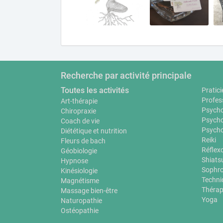
Recherche par activité principale
Toutes les activités
Pratici
Profes
Art-thérapie
Psycho
Chiropraxie
Psycho
Coach de vie
Psycho
Diététique et nutrition
Reiki
Fleurs de bach
Réflex
Géobiologie
Shiats
Hypnose
Sophro
Kinésiologie
Techni
Magnétisme
Thérap
Massage bien-être
Yoga
Naturopathie
Ostéopathie