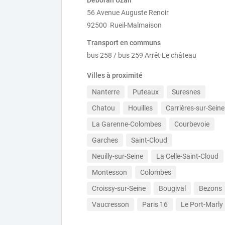
Déborah Uzan
56 Avenue Auguste Renoir
92500 Rueil-Malmaison
Transport en communs
bus 258 / bus 259 Arrêt Le château
Villes à proximité
Nanterre
Puteaux
Suresnes
Chatou
Houilles
Carrières-sur-Seine
La Garenne-Colombes
Courbevoie
Garches
Saint-Cloud
Neuilly-sur-Seine
La Celle-Saint-Cloud
Montesson
Colombes
Croissy-sur-Seine
Bougival
Bezons
Vaucresson
Paris 16
Le Port-Marly