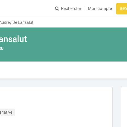
Recherche
Mon compte
INS
Audrey De Lansalut
ansalut
su
rnative