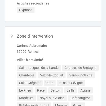
Activités secondaires
Hypnose
Zone d'intervention
Corinne Aubremaire
35000 Rennes
Villes à proximité
Saint-Jacques-de-la-Lande
Chartres-de-Bretagne
Chantepie
Vezin-le-Coquet
Vern-sur-Seiche
Saint-Grégoire
Bruz
Cesson-Sévigné
Le Rheu
Pacé
Betton
Laillé
Acigné
Mordelles
Noyal-sur-Vilaine
Châteaugiron
Bréal-sous-Montfort
Melesse
Goven