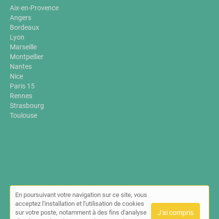
Aix-en-Provence
Angers
Bordeaux
Lyon
Marseille
Montpellier
Nantes
Nice
Paris 15
Rennes
Strasbourg
Toulouse
En poursuivant votre navigation sur ce site, vous
© Annuaire-sante-bien-etre.fr 2026 |
Plan du site
|
Mon compte
|
acceptez l'installation et l'utilisation de cookies
Contact
sur votre poste, notamment à des fins d'analyse
J'ai compris