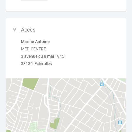
Accès
Marine Antoine
MEDICENTRE
3 avenue du 8 mai 1945
38130 Échirolles