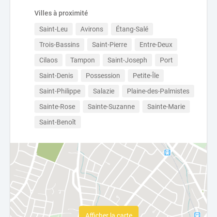
Villes à proximité
Saint-Leu
Avirons
Étang-Salé
Trois-Bassins
Saint-Pierre
Entre-Deux
Cilaos
Tampon
Saint-Joseph
Port
Saint-Denis
Possession
Petite-Île
Saint-Philippe
Salazie
Plaine-des-Palmistes
Sainte-Rose
Sainte-Suzanne
Sainte-Marie
Saint-Benoît
Afficher la carte