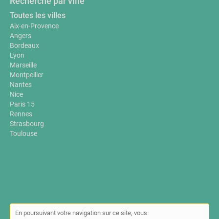
Recherche par ville
Toutes les villes
Aix-en-Provence
Angers
Bordeaux
Lyon
Marseille
Montpellier
Nantes
Nice
Paris 15
Rennes
Strasbourg
Toulouse
En poursuivant votre navigation sur ce site, vous
© Annuaire-sante-bien-etre.fr 2026 |
Plan du site
|
Mon compte
|