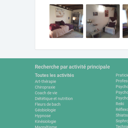
Recherche par activité principale
Toutes les activités
Pratici
Profes
Art-thérapie
Psycho
Chiropraxie
Psycho
Coach de vie
Psycho
Diététique et nutrition
Reiki
Fleurs de bach
Réflex
Géobiologie
Shiats
Hypnose
Sophro
Kinésiologie
Techni
Magnétisme