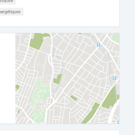
rnative
nergétiques