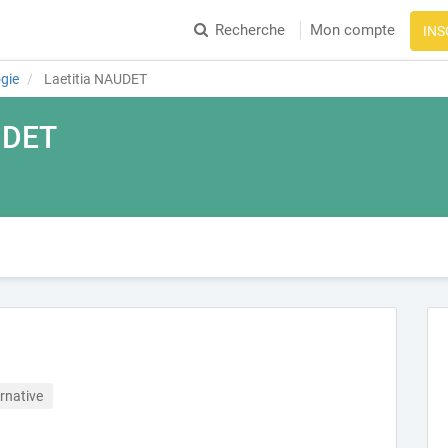
Recherche
Mon compte
INS
gie
Laetitia NAUDET
UDET
rnative