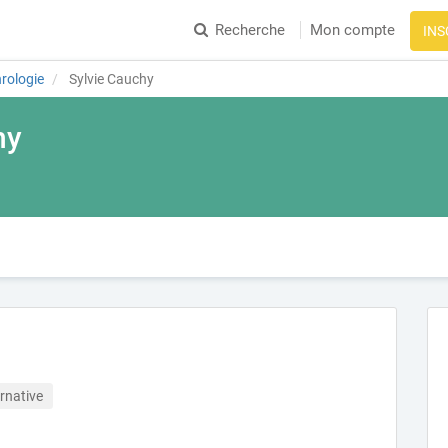
Recherche
Mon compte
INS
rologie
Sylvie Cauchy
hy
rnative