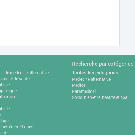
Recherche par catégories
Toutes les catégories
en de médecine alternative
sionnel de santé
Médecine alternative
logie
Médical
pratique
Paramédical
thérapie
Soins, bien-être, beauté et spa
ologie
u
logie
ques énergétiques
eute