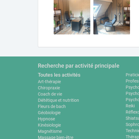
Recherche par activité principale
Toutes les activités
Pratici
Profes
Art-thérapie
Psycho
Chiropraxie
Psycho
Coach de vie
Psycho
Diététique et nutrition
Reiki
Fleurs de bach
Réflex
Géobiologie
Shiats
Hypnose
Sophro
Kinésiologie
Techni
Magnétisme
Thérap
Massage bien-être