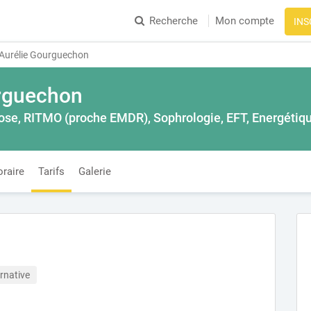
Recherche
Mon compte
INS
Aurélie Gourguechon
rguechon
ose, RITMO (proche EMDR), Sophrologie, EFT, Energétiq
raire
Tarifs
Galerie
rnative