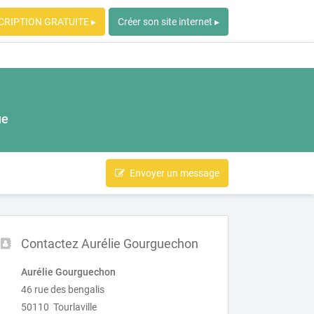
CRIPTION GRATUITE ▸
Créer son site internet ▸
ue
Envoyer un message
Contactez Aurélie Gourguechon
Aurélie Gourguechon
46 rue des bengalis
50110 Tourlaville