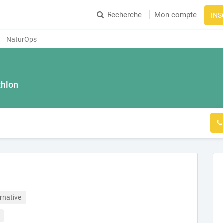
Recherche
Mon compte
INS
NaturOps
thlon
rnative