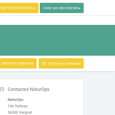
CRIPTION GRATUITE ▸
Créer son site internet ▸
Afficher le téléphone
Envoyer un message
Contactez NaturOps
NaturOps
106 Torloray
56300 Kergrist