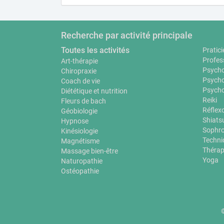
Recherche par activité principale
Toutes les activités
Pratici
Profes
Art-thérapie
Psycho
Chiropraxie
Psycho
Coach de vie
Psycho
Diététique et nutrition
Reiki
Fleurs de bach
Réflex
Géobiologie
Shiats
Hypnose
Sophro
Kinésiologie
Techni
Magnétisme
Thérap
Massage bien-être
Yoga
Naturopathie
Ostéopathie
©