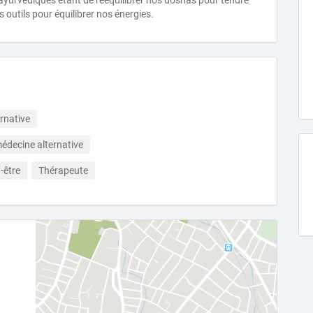
s ayurvédiques étant de rééquilibrer nos doshas pour tendre
s outils pour équilibrer nos énergies.
rnative
médecine alternative
-être
Thérapeute