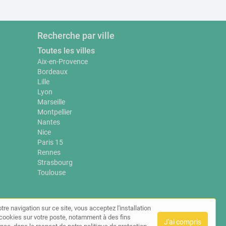
Recherche par ville
Toutes les villes
Aix-en-Provence
Bordeaux
Lille
Lyon
Marseille
Montpellier
Nantes
Nice
Paris 15
Rennes
Strasbourg
Toulouse
tre navigation sur ce site, vous acceptez l'installation
t
de cookies sur votre poste, notamment à des fins
J'ai compris