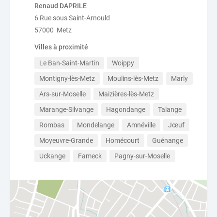
Renaud DAPRILE
6 Rue sous Saint-Arnould
57000 Metz
Villes à proximité
Le Ban-Saint-Martin
Woippy
Montigny-lès-Metz
Moulins-lès-Metz
Marly
Ars-sur-Moselle
Maizières-lès-Metz
Marange-Silvange
Hagondange
Talange
Rombas
Mondelange
Amnéville
Jœuf
Moyeuvre-Grande
Homécourt
Guénange
Uckange
Fameck
Pagny-sur-Moselle