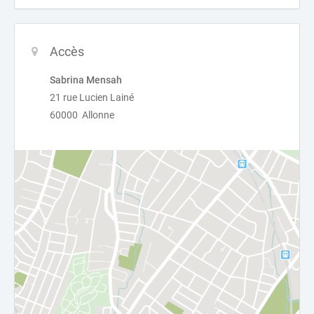
Accès
Sabrina Mensah
21 rue Lucien Lainé
60000 Allonne