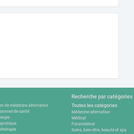
Recherche par catégories
Toutes les catégories
en de médecine alternative
sionnel de santé
Médecine alternative
logie
Médical
pratique
Paramédical
thérapie
Soins, bien-être, beauté et spa