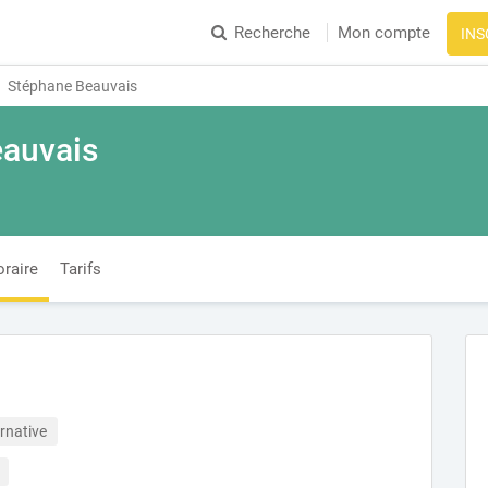
Recherche
Mon compte
INS
Stéphane Beauvais
auvais
raire
Tarifs
rnative