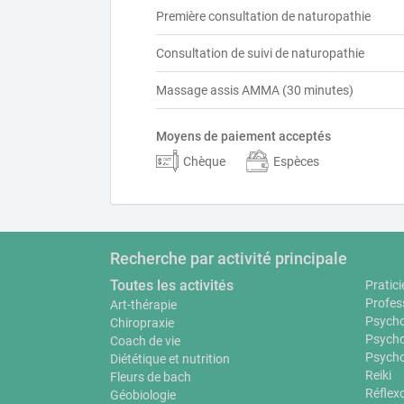
Première consultation de naturopathie
Consultation de suivi de naturopathie
Massage assis AMMA (30 minutes)
Moyens de paiement acceptés
Chèque
Espèces
Recherche par activité principale
Toutes les activités
Pratici
Profes
Art-thérapie
Psycho
Chiropraxie
Psycho
Coach de vie
Psycho
Diététique et nutrition
Reiki
Fleurs de bach
Réflex
Géobiologie