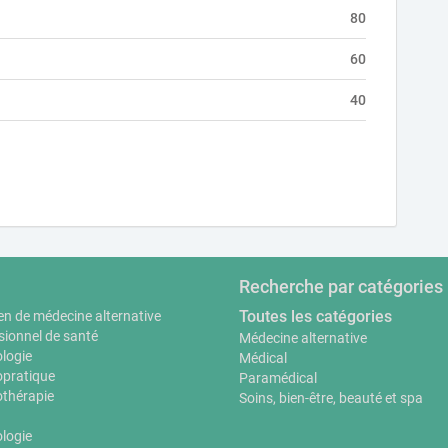
80
60
40
Recherche par catégories
Toutes les catégories
en de médecine alternative
sionnel de santé
Médecine alternative
logie
Médical
pratique
Paramédical
thérapie
Soins, bien-être, beauté et spa
ologie