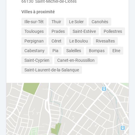
66130 Saint-Michel-de-Llotes
Villes à proximité
Ille-sur-Têt
Thuir
Le Soler
Canohès
Toulouges
Prades
Saint-Estève
Pollestres
Perpignan
Céret
Le Boulou
Rivesaltes
Cabestany
Pia
Saleilles
Bompas
Elne
Saint-Cyprien
Canet-en-Roussillon
Saint-Laurent-de-la-Salanque