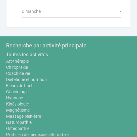
Dimanche
-
Recherche par activité principale
Toutes les activités
Art-thérapie
Chiropraxie
Coach de vie
Diététique et nutrition
Fleurs de bach
Géobiologie
Hypnose
Kinésiologie
Magnétisme
Massage bien-être
Naturopathie
Ostéopathie
Praticien de médecine alternative