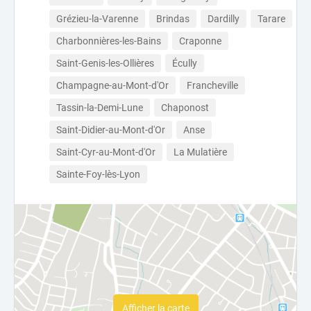
Grézieu-la-Varenne
Brindas
Dardilly
Tarare
Charbonnières-les-Bains
Craponne
Saint-Genis-les-Ollières
Écully
Champagne-au-Mont-d'Or
Francheville
Tassin-la-Demi-Lune
Chaponost
Saint-Didier-au-Mont-d'Or
Anse
Saint-Cyr-au-Mont-d'Or
La Mulatière
Sainte-Foy-lès-Lyon
Afficher la carte