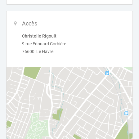
Accès
Christelle Rigoult
9 rue Edouard Corbière
76600 Le Havre