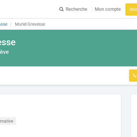
Recherche
Mon compte
INS
nose
Muriel Grevesse
esse
rève
rnative