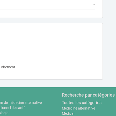
-
Virement
Recherche par catégories
Toutes les catégories
en de médecine alternative
sionnel de santé
Médecine alternative
logie
Médical