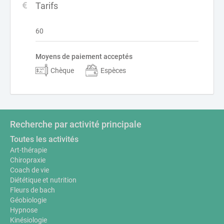
Tarifs
60
Moyens de paiement acceptés
Chèque
Espèces
Recherche par activité principale
Toutes les activités
Art-thérapie
Chiropraxie
Coach de vie
Diététique et nutrition
Fleurs de bach
Géobiologie
Hypnose
Kinésiologie