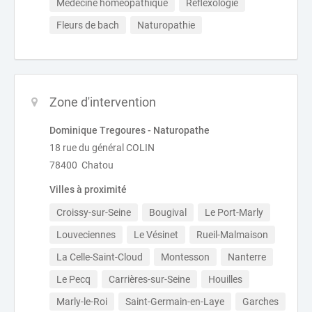
Médecine homéopathique
Réflexologie
Fleurs de bach
Naturopathie
Zone d'intervention
Dominique Tregoures - Naturopathe
18 rue du général COLIN
78400 Chatou
Villes à proximité
Croissy-sur-Seine
Bougival
Le Port-Marly
Louveciennes
Le Vésinet
Rueil-Malmaison
La Celle-Saint-Cloud
Montesson
Nanterre
Le Pecq
Carrières-sur-Seine
Houilles
Marly-le-Roi
Saint-Germain-en-Laye
Garches